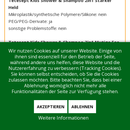
Tetesept Kids Shower & Shampoo 2in1 Starker
Held
Mikroplastik/synthetische Polymere/Silikone: nein
PEG/PEG-Derivate: ja
sonstige Problemstoffe: nein
Tetesept Kids Shower & Shampoo 3in1 Mutige Fee
Mikroplastik/synthetische Polymere/Silikone: ja
Wir nutzen Cookies auf unserer Website. Einige von
PEG/PEG-Derivate: ja
ihnen sind essenziell für den Betrieb der Seite,
während andere uns helfen, diese Website und die
sonstige Problemstoffe: nein
Nutzererfahrung zu verbessern (Tracking Cookies).
Sie können selbst entscheiden, ob Sie die Cookies
zulassen möchten. Bitte beachten Sie, dass bei einer
Ablehnung womöglich nicht mehr alle
Funktionalitäten der Seite zur Verfügung stehen.
AKZEPTIEREN
ABLEHNEN
Tags:
Kosmetik
,
Weleda
,
Mikroplastik
,
Lilial
,
Weitere Informationen
Duschgel
,
Rossmann
,
dm-Drogeriemarkt
,
Logona