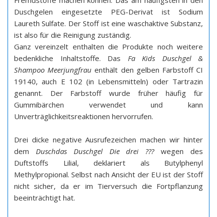
Fremdstoffe machen können. Das am häufigsten in den
Duschgelen eingesetzte PEG-Derivat ist Sodium
Laureth Sulfate. Der Stoff ist eine waschaktive Substanz,
ist also für die Reinigung zuständig.
Ganz vereinzelt enthalten die Produkte noch weitere
bedenkliche Inhaltstoffe. Das
Fa Kids Duschgel &
Shampoo Meerjungfrau
enthält den gelben Farbstoff CI
19140, auch E 102 (in Lebensmitteln) oder Tartrazin
genannt. Der Farbstoff wurde früher häufig für
Gummibärchen verwendet und kann
Unverträglichkeitsreaktionen hervorrufen.
Drei dicke negative Ausrufezeichen machen wir hinter
dem
Duschdas Duschgel Die drei ???
wegen des
Duftstoffs Lilial, deklariert als Butylphenyl
Methylpropional. Selbst nach Ansicht der EU ist der Stoff
nicht sicher, da er im Tierversuch die Fortpflanzung
beeinträchtigt hat.