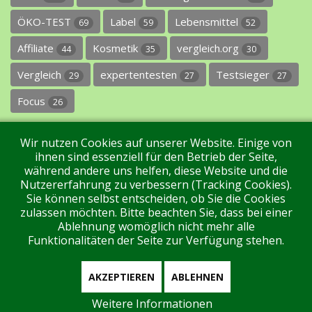
ÖKO-TEST
Label
Lebensmittel
69
59
52
Affiliate
Kosmetik
vergleich.org
44
35
30
Vergleich
expertentesten
Testsieger
29
27
27
Focus
26
Wir nutzen Cookies auf unserer Website. Einige von
ihnen sind essenziell für den Betrieb der Seite,
während andere uns helfen, diese Website und die
Nutzererfahrung zu verbessern (Tracking Cookies).
Sie können selbst entscheiden, ob Sie die Cookies
Impressum
Datenschutz
Über uns
Kontakt
zulassen möchten. Bitte beachten Sie, dass bei einer
Ablehnung womöglich nicht mehr alle
Funktionalitäten der Seite zur Verfügung stehen.
Tags
Unterstützen Sie uns!
Login
AKZEPTIEREN
ABLEHNEN
Weitere Informationen
Aktuell sind 77 Gäste und keine Mitglieder online