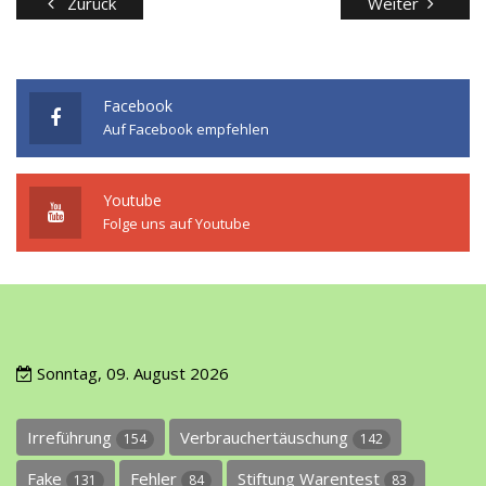
Zurück
Weiter
Facebook
Auf Facebook empfehlen
Youtube
Folge uns auf Youtube
Sonntag, 09. August 2026
Irreführung
Verbrauchertäuschung
154
142
Fake
Fehler
Stiftung Warentest
131
84
83