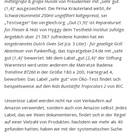
mittelgroße & große Hunde
von Freudentier mit „sehr gut
(1,4)“ ausgezeichnet. Die Firma Kräuterland wirbt, ihr
Schwarzkümmelöl 250ml ungefiltert kaltgepresst,
sei
„Testsieger“ bei vergleich.org. „Gut (1,9)“ ist
Reparaturset
für Fliesen & Holz
von Hyggy dem Testheld-Institut zufolge.
Angeblich über 21.587 zufriedene Kunden hat ein
eingebranntes Dutch Oven Set [ca. 5 Liter] - für gesellige Grill
Abenteuer
von Funkenflug, das topratgeber24.de mit „sehr
gut (1,4)“ bewertet. Mit dem Label „gut (2,4)“ der Stiftung
Warentest wird unter anderem die Matratze Badenia
Trendline BT260
in der Größe 180 x 200, Härtegrad 4,
beworben. Das Label „sehr gut“ von Öko-Test findet sich
beispielsweise auf den
Kids Buntstifte Tropicolors 2
von BIC.
Unseriöse Label werden nicht nur von Verkäufern auf
Amazon verwendet, sondern auch von Amazon selbst. Jedes
Label, das wir Ihnen dokumentieren, findet sich in der Regel
auf einer Vielzahl von Produkten. Nachdem wir mehr als 40
gefunden hatten, haben wir mit der systematischen Suche