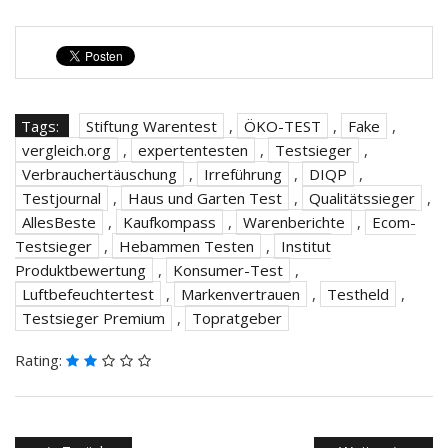
Tags:
Stiftung Warentest
,
ÖKO-TEST
,
Fake
,
vergleich.org
,
expertentesten
,
Testsieger
,
Verbrauchertäuschung
,
Irreführung
,
DIQP
,
Testjournal
,
Haus und Garten Test
,
Qualitätssieger
,
AllesBeste
,
Kaufkompass
,
Warenberichte
,
Ecom-
Testsieger
,
Hebammen Testen
,
Institut
Produktbewertung
,
Konsumer-Test
,
Luftbefeuchtertest
,
Markenvertrauen
,
Testheld
,
Testsieger Premium
,
Topratgeber
Rating: