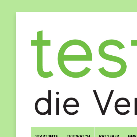
STARTSEITE
TESTWATCH
RATGEBER
GEW