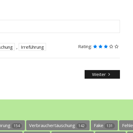
Rating:
schung
,
Irreführung
Weiter
ührung
Verbrauchertäuschung
Fake
Fehl
154
142
131