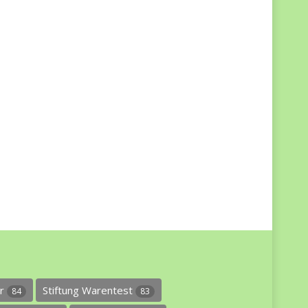
er
Stiftung Warentest
84
83