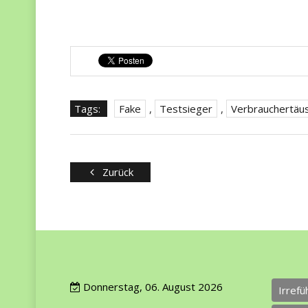
Tags:
Fake
,
Testsieger
,
Verbrauchertäu
Zurück
Donnerstag, 06. August 2026
Irref