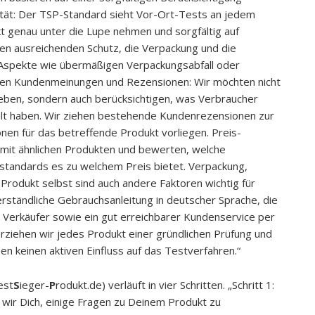
lität: Der TSP-Standard sieht Vor-Ort-Tests an jedem
t genau unter die Lupe nehmen und sorgfältig auf
den ausreichenden Schutz, die Verpackung und die
 Aspekte wie übermäßigen Verpackungsabfall oder
hen Kundenmeinungen und Rezensionen: Wir möchten nicht
ben, sondern auch berücksichtigen, was Verbraucher
lt haben. Wir ziehen bestehende Kundenrezensionen zur
en für das betreffende Produkt vorliegen. Preis-
t mit ähnlichen Produkten und bewerten, welche
sstandards es zu welchem Preis bietet. Verpackung,
odukt selbst sind auch andere Faktoren wichtig für
rständliche Gebrauchsanleitung in deutscher Sprache, die
 Verkäufer sowie ein gut erreichbarer Kundenservice per
erziehen wir jedes Produkt einer gründlichen Prüfung und
 keinen aktiven Einfluss auf das Testverfahren.“
est
S
ieger-
P
rodukt.de) verläuft in vier Schritten. „Schritt 1:
wir Dich, einige Fragen zu Deinem Produkt zu