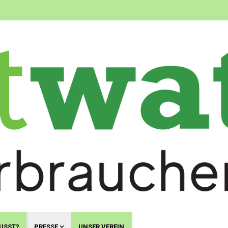
USST?
PRESSE
UNSER VEREIN