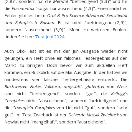
(2,8)", sondern für die
Meridol
"befriedigend (3,3)" und für
die
Parodontax
"sogar nur ausreichend (4,3)". Einen ähnlichen
Fehler gibt es beim
Oral-B Pro-Science Advanced Sensitivität
und Zahnfleisch Balsam
. Er ist nicht "befriedigend (2,9)",
sondern "ausreichend (3,9)". Mehr zu weiteren Fehlern
finden Sie hier:
Test Juni 2024
Auch Öko-Test ist es mit der Juni-Ausgabe wieder nicht
gelungen, ein Heft ohne ein falsches Testergebnis auf den
Markt zu bringen. Doch bevor wir zum aktuellen Heft
kommen, ein Rückblick auf die Mai-Ausgabe. In der hatten wir
mindestens vier falsche Testergebnisse entdeckt. Die
Buchweizen Flakes Vollkorn, ungesüßt, glutenfrei
von Werz
sind nicht "befriedigend", sondern "gut", die
Kellogg’s
Cornflakes
nicht "ausreichend", sondern "befriedigend" und
die
Crownfield Cornflakes
von Lidl nicht "gut", sondern "sehr
gut". Im Test Zwieback ist der
Delverde Klassik Zwieback
von
Newlat nicht "mangelhaft", sondern "ausreichend".