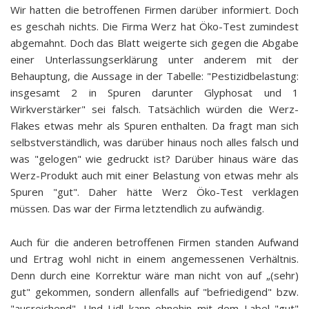
Wir hatten die betroffenen Firmen darüber informiert. Doch
es geschah nichts. Die Firma Werz hat Öko-Test zumindest
abgemahnt. Doch das Blatt weigerte sich gegen die Abgabe
einer Unterlassungserklärung unter anderem mit der
Behauptung, die Aussage in der Tabelle: "Pestizidbelastung:
insgesamt 2 in Spuren darunter Glyphosat und 1
Wirkverstärker" sei falsch. Tatsächlich würden die Werz-
Flakes etwas mehr als Spuren enthalten. Da fragt man sich
selbstverständlich, was darüber hinaus noch alles falsch und
was "gelogen" wie gedruckt ist? Darüber hinaus wäre das
Werz-Produkt auch mit einer Belastung von etwas mehr als
Spuren "gut". Daher hätte Werz Öko-Test verklagen
müssen. Das war der Firma letztendlich zu aufwändig.
Auch für die anderen betroffenen Firmen standen Aufwand
und Ertrag wohl nicht in einem angemessenen Verhältnis.
Denn durch eine Korrektur wäre man nicht von auf „(sehr)
gut" gekommen, sondern allenfalls auf "befriedigend" bzw.
"ausreichend". Und Lidl kann ohnehin mit dem Label "gut"