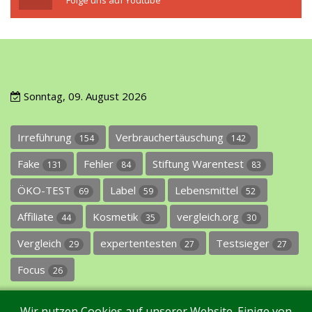
Folge uns auf Youtube
Sonntag, 09. August 2026
Irreführung
Verbrauchertäuschung
154
142
Fake
Fehler
Stiftung Warentest
131
84
83
ÖKO-TEST
Label
Lebensmittel
69
59
52
Affiliate
Kosmetik
vergleich.org
44
35
30
Vergleich
expertentesten
Testsieger
29
27
27
Focus
26
Wir nutzen Cookies auf unserer Website. Einige von