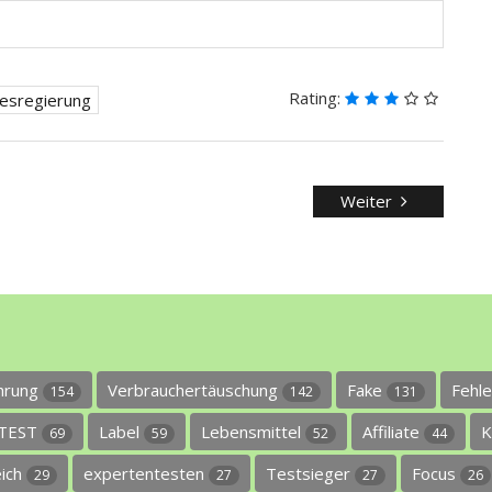
Rating:
esregierung
Weiter
ührung
Verbrauchertäuschung
Fake
Fehl
154
142
131
TEST
Label
Lebensmittel
Affiliate
K
69
59
52
44
eich
expertentesten
Testsieger
Focus
29
27
27
26