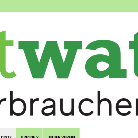
USST?
PRESSE
UNSER VEREIN