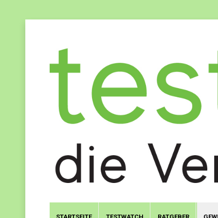
STARTSEITE
TESTWATCH
RATGEBER
GEW