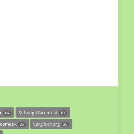
er
Stiftung Warentest
84
83
osmetik
vergleich.org
35
30