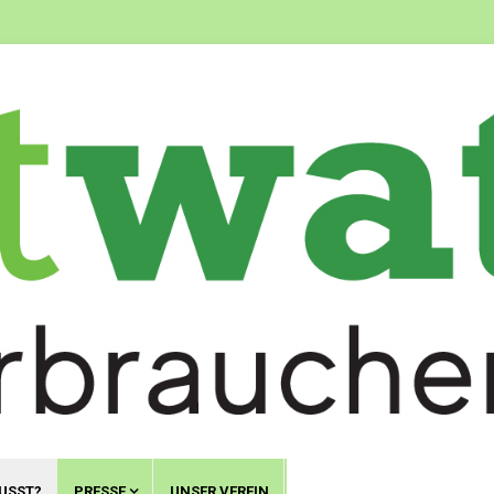
USST?
PRESSE
UNSER VEREIN