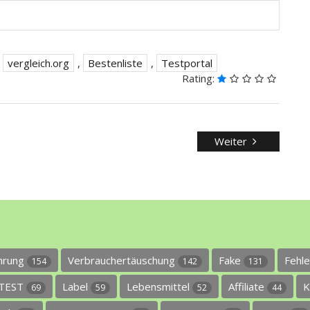
,
vergleich.org
,
Bestenliste
,
Testportal
Rating:
Weiter
ührung
Verbrauchertäuschung
Fake
Fehl
154
142
131
TEST
Label
Lebensmittel
Affiliate
K
69
59
52
44