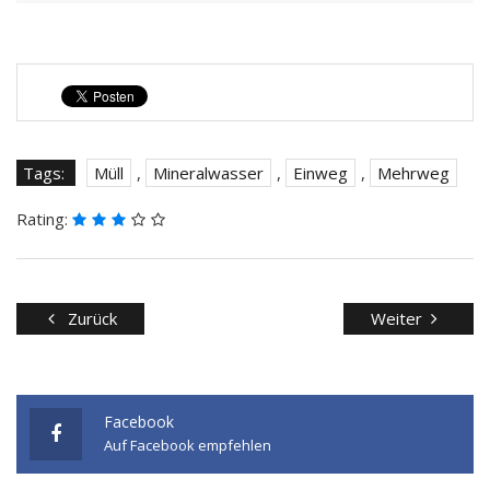
Tags:
Müll
,
Mineralwasser
,
Einweg
,
Mehrweg
Rating:
Zurück
Weiter
Facebook
Auf Facebook empfehlen