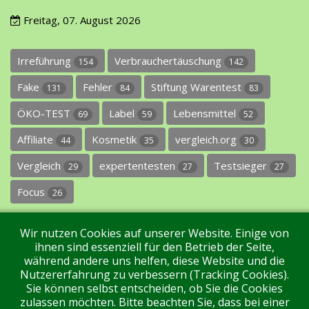
Freitag, 07. August 2026
Irreführung
Verbrauchertäuschung
154
142
Fake
Fehler
Stiftung Warentest
131
84
83
ÖKO-TEST
Label
Lebensmittel
69
59
52
Affiliate
Kosmetik
vergleich.org
44
35
30
Vergleich
expertentesten
Testsieger
29
27
27
Focus
26
Wir nutzen Cookies auf unserer Website. Einige von
ihnen sind essenziell für den Betrieb der Seite,
während andere uns helfen, diese Website und die
Nutzererfahrung zu verbessern (Tracking Cookies).
Sie können selbst entscheiden, ob Sie die Cookies
Impressum
Datenschutz
Über uns
Kontakt
zulassen möchten. Bitte beachten Sie, dass bei einer