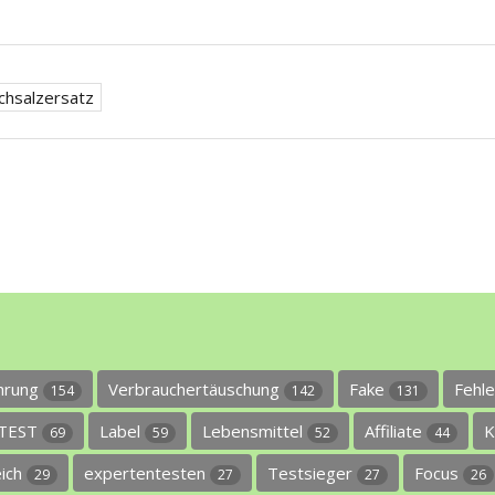
chsalzersatz
ührung
Verbrauchertäuschung
Fake
Fehl
154
142
131
TEST
Label
Lebensmittel
Affiliate
K
69
59
52
44
eich
expertentesten
Testsieger
Focus
29
27
27
26