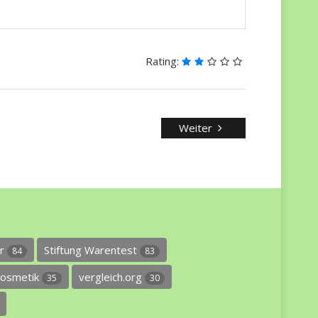
Rating:
Weiter
er
Stiftung Warentest
84
83
osmetik
vergleich.org
35
30