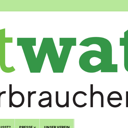
USST?
PRESSE
UNSER VEREIN