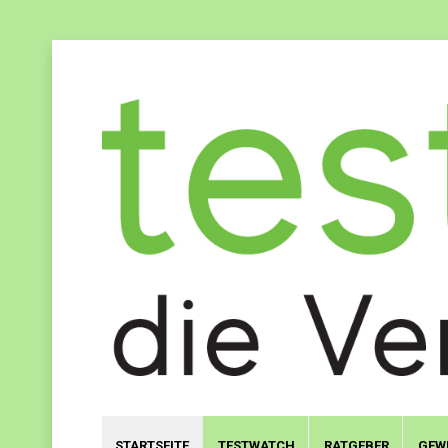
STARTSEITE
TESTWATCH
RATGEBER
GEW