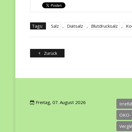
Tags:
Salz
,
Diätsalz
,
Blutdrucksalz
,
Ko
Zurück
Freitag, 07. August 2026
Irref
ÖKO-
Vergl