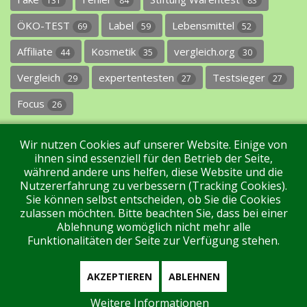
131
84
83
ÖKO-TEST
Label
Lebensmittel
69
59
52
Affiliate
Kosmetik
vergleich.org
44
35
30
Vergleich
expertentesten
Testsieger
29
27
27
Focus
26
Wir nutzen Cookies auf unserer Website. Einige von
ihnen sind essenziell für den Betrieb der Seite,
während andere uns helfen, diese Website und die
Nutzererfahrung zu verbessern (Tracking Cookies).
Sie können selbst entscheiden, ob Sie die Cookies
Impressum
Datenschutz
Über uns
Kontakt
zulassen möchten. Bitte beachten Sie, dass bei einer
Ablehnung womöglich nicht mehr alle
Funktionalitäten der Seite zur Verfügung stehen.
Tags
Unterstützen Sie uns!
Login
AKZEPTIEREN
ABLEHNEN
Weitere Informationen
Aktuell sind 118 Gäste und keine Mitglieder online