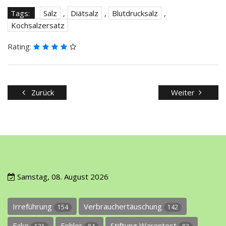
Tags:
Salz
,
Diätsalz
,
Blutdrucksalz
,
Kochsalzersatz
Rating:
Zurück
Weiter
Samstag, 08. August 2026
Irreführung
Verbrauchertäuschung
154
142
Fake
Fehler
Stiftung Warentest