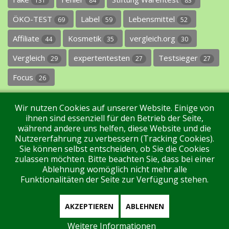
131
84
83
ÖKO-TEST
Label
Lebensmittel
69
59
52
Affiliate
Kosmetik
vergleich.org
44
35
30
Vergleich
expertentesten
Testsieger
29
27
27
Focus
26
Wir nutzen Cookies auf unserer Website. Einige von
ihnen sind essenziell für den Betrieb der Seite,
während andere uns helfen, diese Website und die
Nutzererfahrung zu verbessern (Tracking Cookies).
Sie können selbst entscheiden, ob Sie die Cookies
Impressum
Datenschutz
Über uns
Kontakt
zulassen möchten. Bitte beachten Sie, dass bei einer
Ablehnung womöglich nicht mehr alle
Funktionalitäten der Seite zur Verfügung stehen.
Tags
Unterstützen Sie uns!
Login
AKZEPTIEREN
ABLEHNEN
Weitere Informationen
Aktuell sind 94 Gäste und keine Mitglieder online