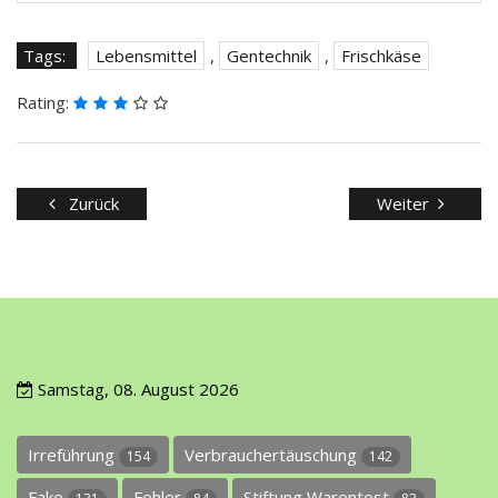
Tags:
Lebensmittel
,
Gentechnik
,
Frischkäse
Rating:
Zurück
Weiter
Samstag, 08. August 2026
Irreführung
Verbrauchertäuschung
154
142
Fake
Fehler
Stiftung Warentest