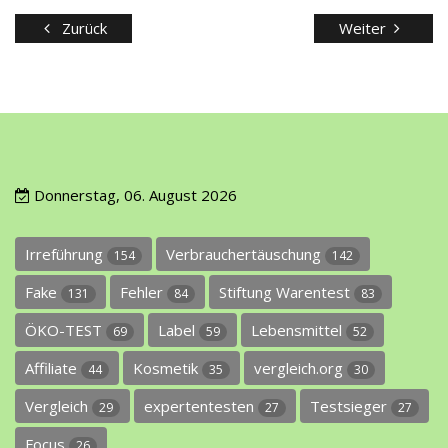
Zurück
Weiter
Donnerstag, 06. August 2026
Irreführung
Verbrauchertäuschung
154
142
Fake
Fehler
Stiftung Warentest
131
84
83
ÖKO-TEST
Label
Lebensmittel
69
59
52
Affiliate
Kosmetik
vergleich.org
44
35
30
Vergleich
expertentesten
Testsieger
29
27
27
Focus
26