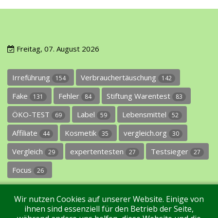
Freitag, 07. August 2026
Irreführung
Verbrauchertäuschung
154
142
Fake
Fehler
Stiftung Warentest
131
84
83
ÖKO-TEST
Label
Lebensmittel
69
59
52
Affiliate
Kosmetik
vergleich.org
44
35
30
Vergleich
expertentesten
Testsieger
29
27
27
Focus
26
Wir nutzen Cookies auf unserer Website. Einige von
ihnen sind essenziell für den Betrieb der Seite,