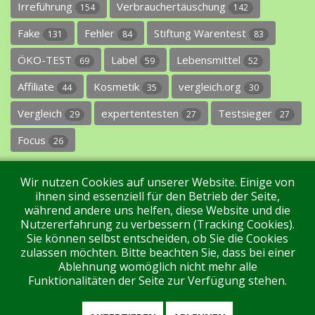
Irreführung
Verbrauchertäuschung
154
142
Fake
Fehler
Stiftung Warentest
131
84
83
ÖKO-TEST
Label
Lebensmittel
69
59
52
Affiliate
Kosmetik
vergleich.org
44
35
30
Vergleich
expertentesten
Testsieger
29
27
27
Focus
26
Wir nutzen Cookies auf unserer Website. Einige von
ihnen sind essenziell für den Betrieb der Seite,
während andere uns helfen, diese Website und die
Nutzererfahrung zu verbessern (Tracking Cookies).
Sie können selbst entscheiden, ob Sie die Cookies
Impressum
Datenschutz
Über uns
Kontakt
zulassen möchten. Bitte beachten Sie, dass bei einer
Ablehnung womöglich nicht mehr alle
Funktionalitäten der Seite zur Verfügung stehen.
Tags
Unterstützen Sie uns!
Login