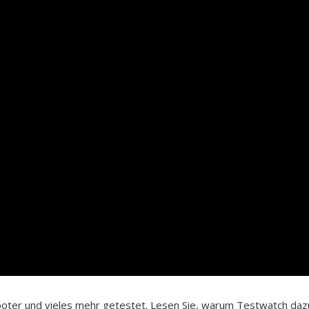
roboter und vieles mehr getestet. Lesen Sie, warum Testwatch daz