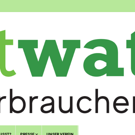
USST?
PRESSE
UNSER VEREIN