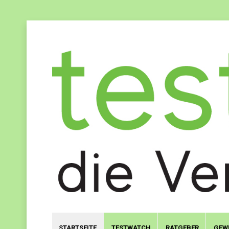
STARTSEITE
TESTWATCH
RATGEBER
GEW