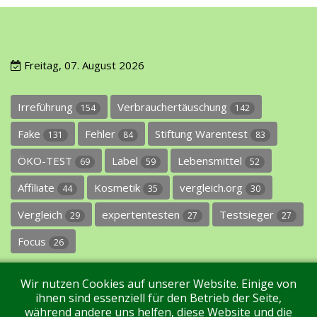
Freitag, 07. August 2026
Irreführung
Verbrauchertäuschung
154
142
Fake
Fehler
Stiftung Warentest
131
84
83
ÖKO-TEST
Label
Lebensmittel
69
59
52
Affiliate
Kosmetik
vergleich.org
44
35
30
Vergleich
expertentesten
Testsieger
29
27
27
Focus
26
Wir nutzen Cookies auf unserer Website. Einige von
ihnen sind essenziell für den Betrieb der Seite,
während andere uns helfen, diese Website und die