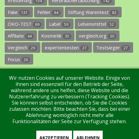
Irreführung
Verbrauchertäuschung
154
142
Fake
Fehler
Stiftung Warentest
131
84
83
ÖKO-TEST
Label
Lebensmittel
69
59
52
Affiliate
Kosmetik
vergleich.org
44
35
30
Vergleich
expertentesten
Testsieger
29
27
27
Focus
26
Wir nutzen Cookies auf unserer Website. Einige von
ihnen sind essenziell für den Betrieb der Seite,
während andere uns helfen, diese Website und die
Nutzererfahrung zu verbessern (Tracking Cookies).
Sie können selbst entscheiden, ob Sie die Cookies
Impressum
Datenschutz
Über uns
Kontakt
zulassen möchten. Bitte beachten Sie, dass bei einer
Ablehnung womöglich nicht mehr alle
Funktionalitäten der Seite zur Verfügung stehen.
Tags
Unterstützen Sie uns!
Login
AKZEPTIEREN
ABLEHNEN