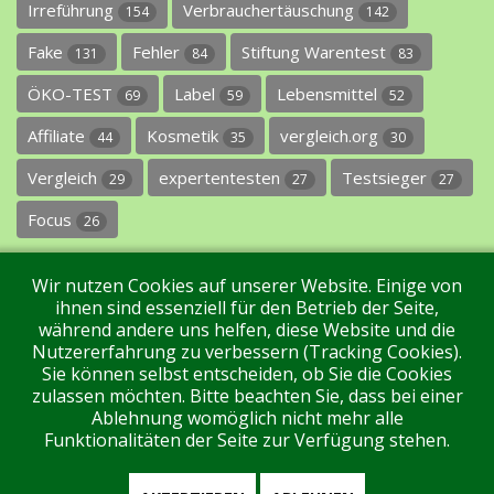
Irreführung
Verbrauchertäuschung
154
142
Fake
Fehler
Stiftung Warentest
131
84
83
ÖKO-TEST
Label
Lebensmittel
69
59
52
Affiliate
Kosmetik
vergleich.org
44
35
30
Vergleich
expertentesten
Testsieger
29
27
27
Focus
26
Wir nutzen Cookies auf unserer Website. Einige von
ihnen sind essenziell für den Betrieb der Seite,
während andere uns helfen, diese Website und die
Nutzererfahrung zu verbessern (Tracking Cookies).
Sie können selbst entscheiden, ob Sie die Cookies
Impressum
Datenschutz
Über uns
Kontakt
zulassen möchten. Bitte beachten Sie, dass bei einer
Ablehnung womöglich nicht mehr alle
Funktionalitäten der Seite zur Verfügung stehen.
Tags
Unterstützen Sie uns!
Login