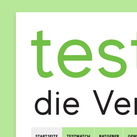
STARTSEITE
TESTWATCH
RATGEBER
GEW