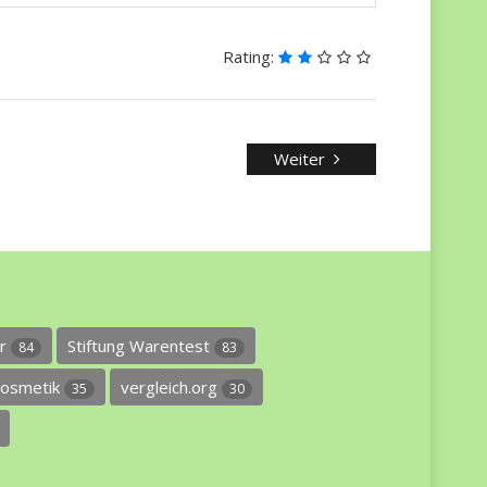
Rating:
Weiter
er
Stiftung Warentest
84
83
osmetik
vergleich.org
35
30