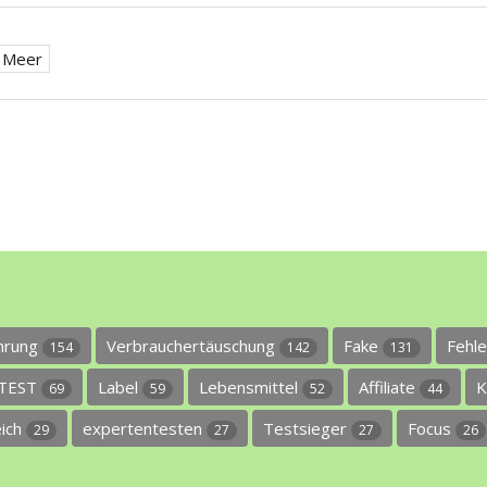
Meer
ührung
Verbrauchertäuschung
Fake
Fehl
154
142
131
TEST
Label
Lebensmittel
Affiliate
K
69
59
52
44
eich
expertentesten
Testsieger
Focus
29
27
27
26