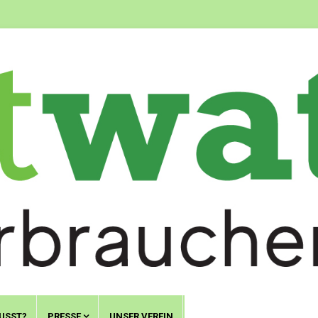
USST?
PRESSE
UNSER VEREIN