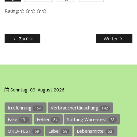
Rating:
Zurück
Weiter
Sonntag, 09. August 2026
Irreführung
Verbrauchertäuschung
154
142
Fake
Fehler
Stiftung Warentest
131
84
83
ÖKO-TEST
Label
Lebensmittel
69
59
52