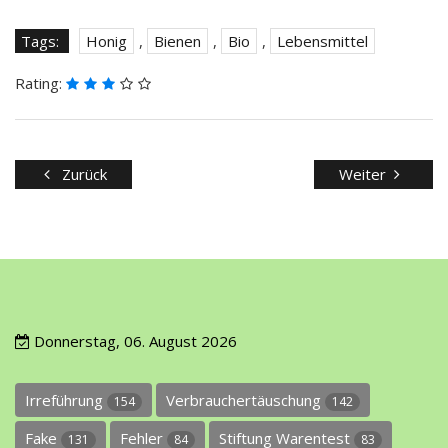
Tags:
Honig
,
Bienen
,
Bio
,
Lebensmittel
Rating:
Zurück
Weiter
Donnerstag, 06. August 2026
Irreführung
Verbrauchertäuschung
154
142
Fake
Fehler
Stiftung Warentest
131
84
83