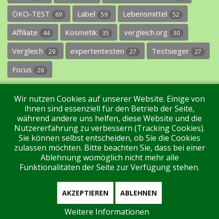
ÖKO-TEST
Label
Lebensmittel
69
59
52
Affiliate
Kosmetik
vergleich.org
44
35
30
Vergleich
expertentesten
Testsieger
29
27
27
Focus
26
Wir nutzen Cookies auf unserer Website. Einige von
ihnen sind essenziell für den Betrieb der Seite,
während andere uns helfen, diese Website und die
Nutzererfahrung zu verbessern (Tracking Cookies).
Sie können selbst entscheiden, ob Sie die Cookies
Impressum
Datenschutz
Über uns
Kontakt
zulassen möchten. Bitte beachten Sie, dass bei einer
Ablehnung womöglich nicht mehr alle
Funktionalitäten der Seite zur Verfügung stehen.
Tags
Unterstützen Sie uns!
Login
AKZEPTIEREN
ABLEHNEN
Weitere Informationen
Aktuell sind 113 Gäste und keine Mitglieder online