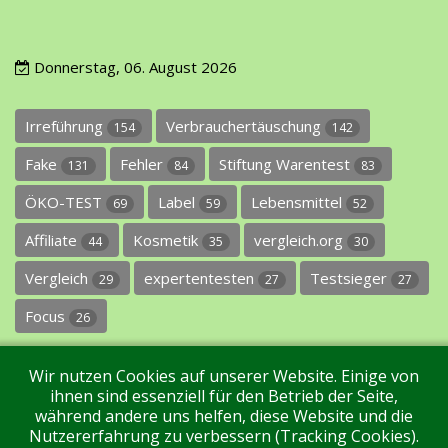
Donnerstag, 06. August 2026
Irreführung
Verbrauchertäuschung
154
142
Fake
Fehler
Stiftung Warentest
131
84
83
ÖKO-TEST
Label
Lebensmittel
69
59
52
Affiliate
Kosmetik
vergleich.org
44
35
30
Vergleich
expertentesten
Testsieger
29
27
27
Focus
26
Wir nutzen Cookies auf unserer Website. Einige von
ihnen sind essenziell für den Betrieb der Seite,
während andere uns helfen, diese Website und die
Nutzererfahrung zu verbessern (Tracking Cookies).